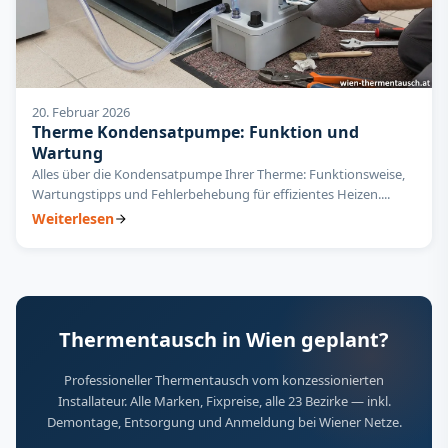
20. Februar 2026
Therme Kondensatpumpe: Funktion und
Wartung
Alles über die Kondensatpumpe Ihrer Therme: Funktionsweise,
Wartungstipps und Fehlerbehebung für effizientes Heizen....
Weiterlesen
Thermentausch in Wien geplant?
Professioneller Thermentausch vom konzessionierten
Installateur. Alle Marken, Fixpreise, alle 23 Bezirke — inkl.
Demontage, Entsorgung und Anmeldung bei Wiener Netze.