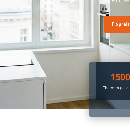
Fixprei
150
Thermen getau