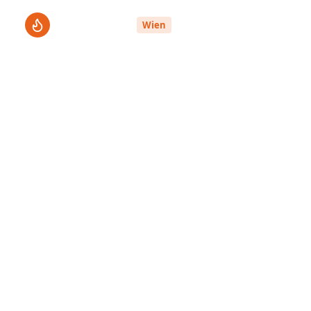
ThermenPro
Le
Wien