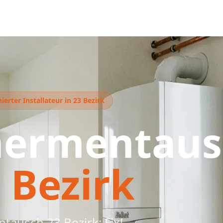
erter Installateur in 23 Bezirk
hermentaus
 Bezirk
tausch 23 Bezirk: Fix!