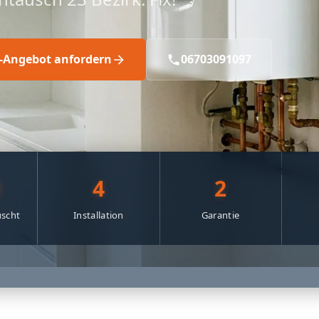
s-Angebot anfordern
06703091097
0
4
2
scht
Installation
Garantie