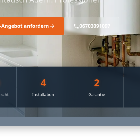
s-Angebot anfordern
06703091097
0
4
2
scht
Installation
Garantie