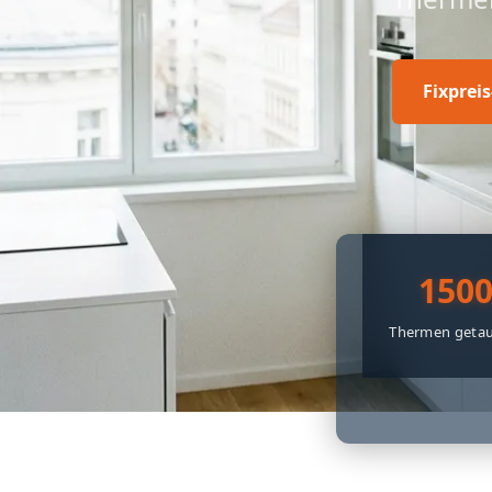
Fixprei
150
Thermen getau