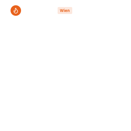
ThermenPro
Le
Wien