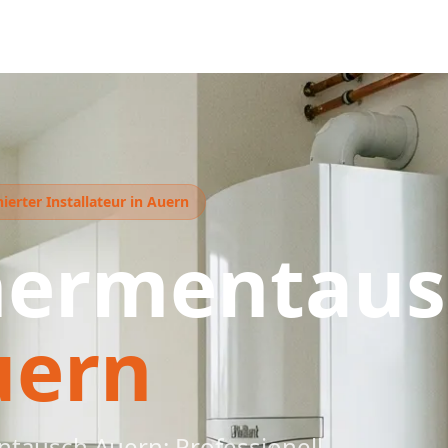
ierter Installateur in Auern
hermentaus
uern
tausch Auern: Professionell