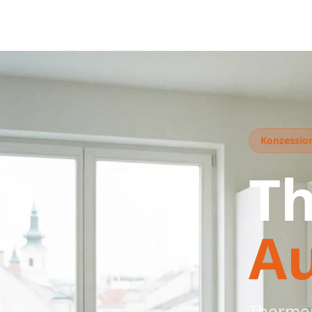
Konzession
T
A
Thermen