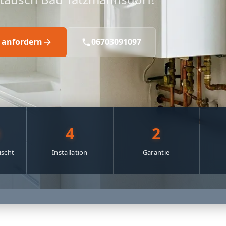
 anfordern
06703091097
0
4
2
scht
Installation
Garantie