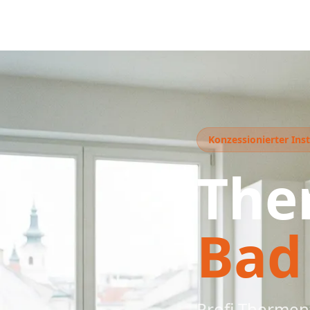
Konzessionierter Ins
The
Bad
Profi Thermen