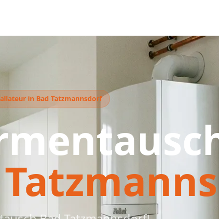
tallateur in Bad Tatzmannsdorf
rmentausc
 Tatzmanns
tausch Bad Tatzmannsdorf!