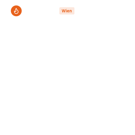
ThermenPro
Le
Wien