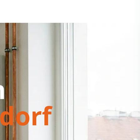
h
dorf