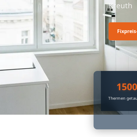
Kreuth
Fixprei
150
Thermen getau