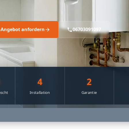
s-Angebot anfordern
06703091097
0
4
2
scht
Installation
Garantie