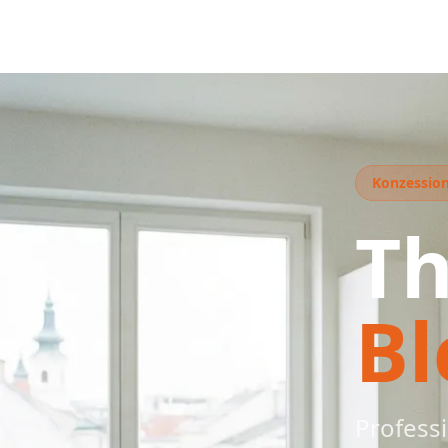
Konzessioni
T
Bl
Profess