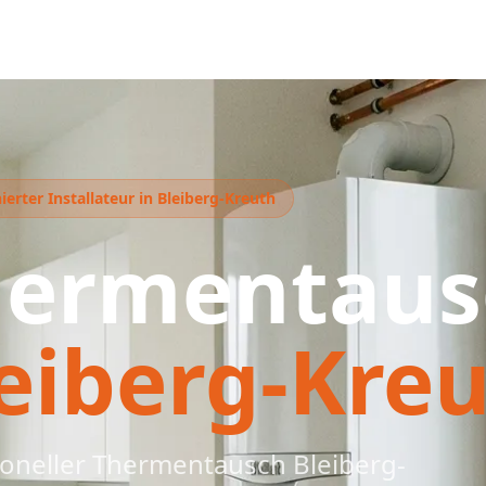
erter Installateur in Bleiberg-Kreuth
hermentaus
eiberg-Kre
ioneller Thermentausch Bleiberg-