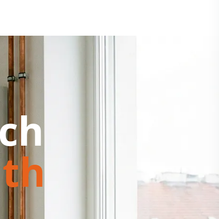
ch
uth