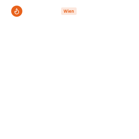
ThermenPro
Le
Wien