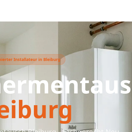
ierter Installateur in Bleiburg
hermentaus
eiburg
tausch Bleiburg - Fachgerecht Neu