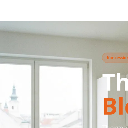
Konzession
T
Bl
Thermen