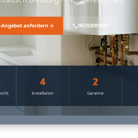
s-Angebot anfordern
06703091097
0
4
2
scht
Installation
Garantie