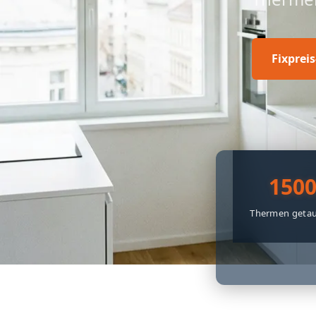
Fixprei
150
Thermen getau