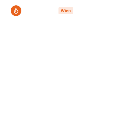
ThermenPro
Le
Wien