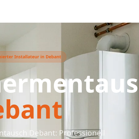
ierter Installateur in Debant
hermentaus
ebant
tausch Debant: Professionell