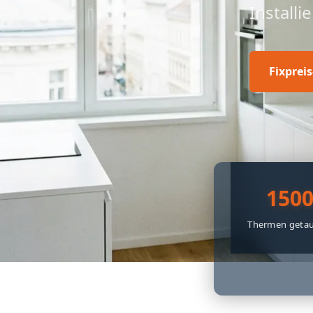
Installie
Fixprei
150
Thermen getau