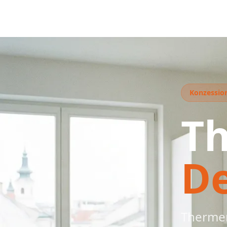
Konzession
T
D
Thermen