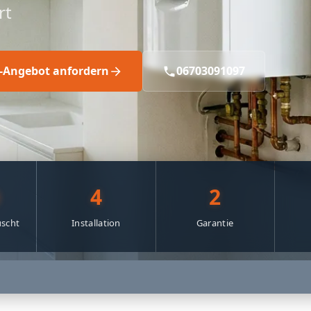
rt
s-Angebot anfordern
06703091097
0
4
2
scht
Installation
Garantie