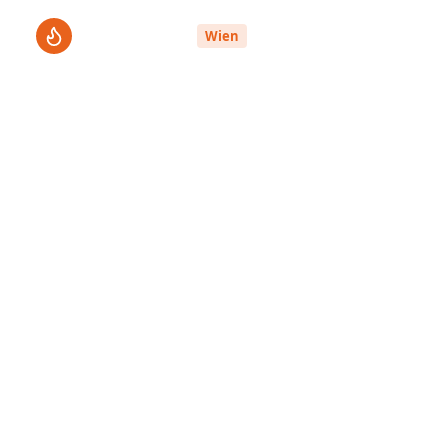
ThermenPro
Le
Wien