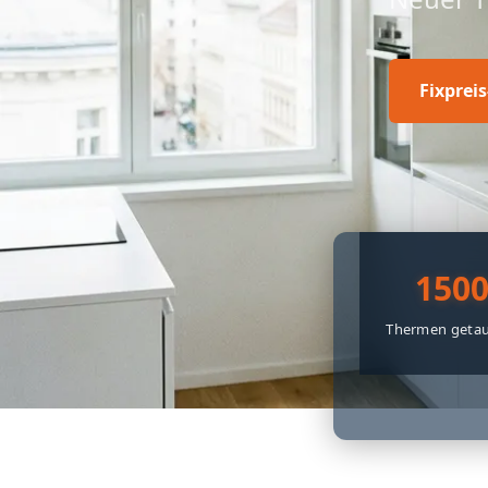
Fixprei
150
Thermen getau