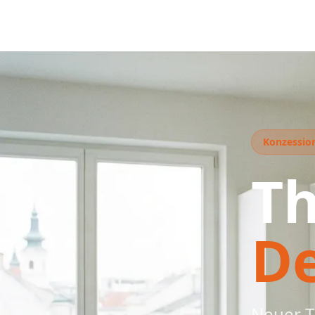
Konzession
T
D
Neuer T