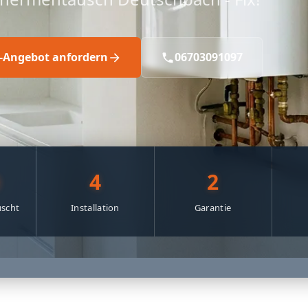
s-Angebot anfordern
06703091097
0
4
2
scht
Installation
Garantie