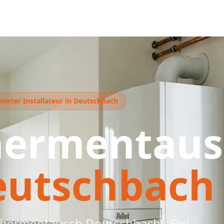
ierter Installateur in Deutschbach
hermentaus
eutschbach
hermentausch Deutschbach - Fix!