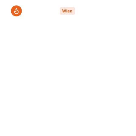
ThermenPro
Le
Wien