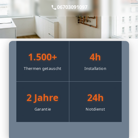
06703091097
1.500+
4h
Thermen getauscht
Installation
2 Jahre
24h
Garantie
Notdienst