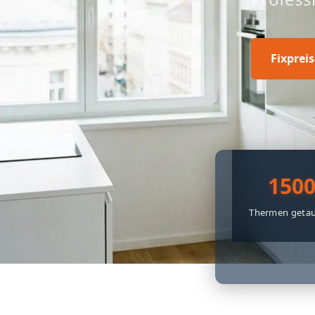
Fixprei
150
Thermen getau