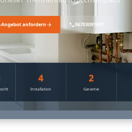
s-Angebot anfordern
06703091097
0
4
2
scht
Installation
Garantie