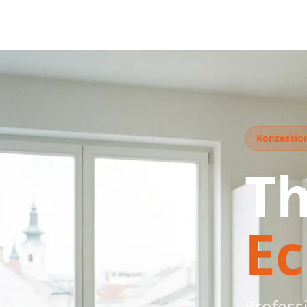
Konzession
T
E
Profess