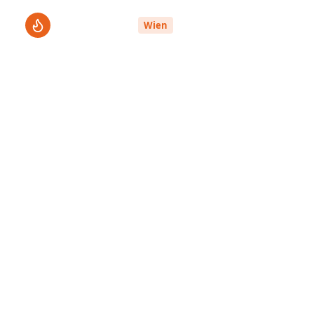
ThermenPro
Le
Wien