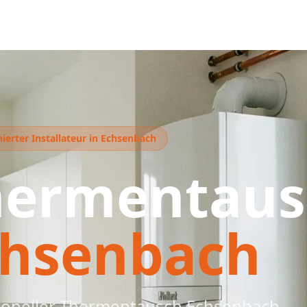
ierter Installateur in Echsenbach
hermentaus
chsenbach
ioneller Thermentausch Echsenbach