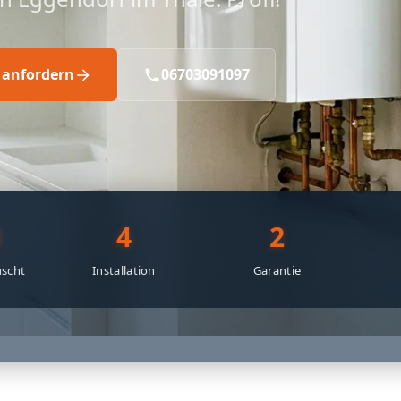
 anfordern
06703091097
0
4
2
scht
Installation
Garantie