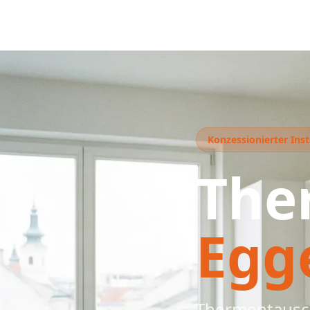
Konzessionierter Inst
The
Egg
Thermentausch