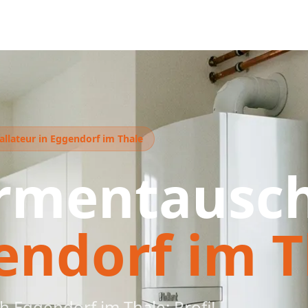
allateur in Eggendorf im Thale
rmentausc
endorf im T
 Eggendorf im Thale: Profi!