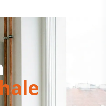
h
hale