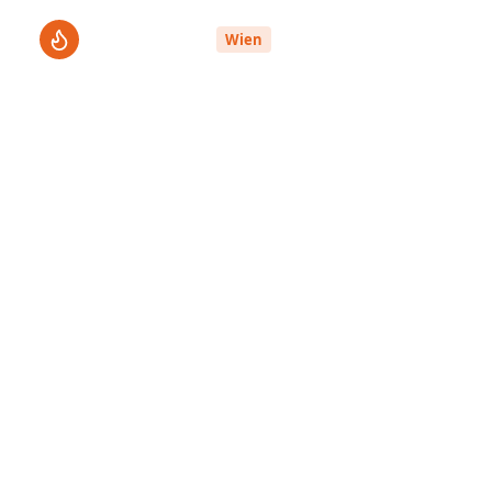
ThermenPro
Le
Wien