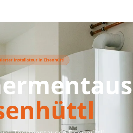
erter Installateur in Eisenhüttl
hermentaus
senhüttl
lant: Thermentausch Eisenhüttl!