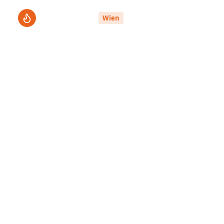
ThermenPro
Le
Wien