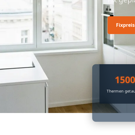
Fixprei
150
Thermen getau