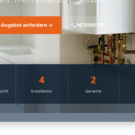
s-Angebot anfordern
06703091097
0
4
2
scht
Installation
Garantie