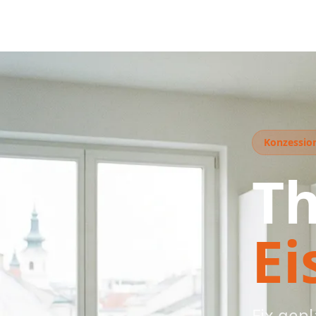
Konzessioni
T
Ei
Fix gep