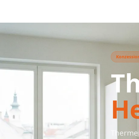
Konzession
T
H
Thermen