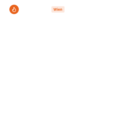
ThermenPro
Le
Wien