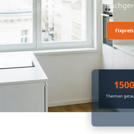
Fachger
Fixprei
150
Thermen getau