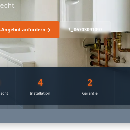
echt
s-Angebot anfordern
06703091097
0
4
2
scht
Installation
Garantie