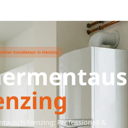
ierter Installateur in Henzing
hermentaus
enzing
tausch Henzing: Professionell &