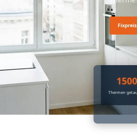
Fixprei
150
Thermen getau