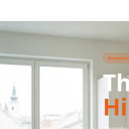
Konzession
T
H
Thermen