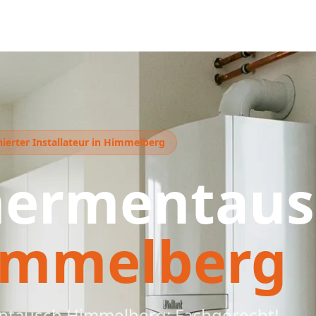
ierter Installateur in Himmelberg
hermentaus
immelberg
tausch Himmelberg: Fachgerecht!