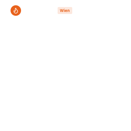
ThermenPro
Le
Wien