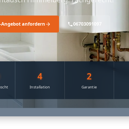
s-Angebot anfordern
06703091097
0
4
2
scht
Installation
Garantie