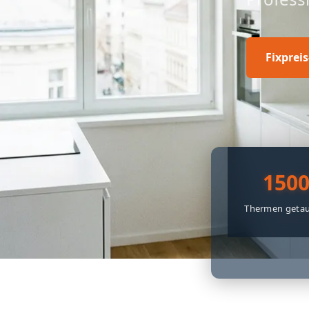
Fixprei
150
Thermen getau