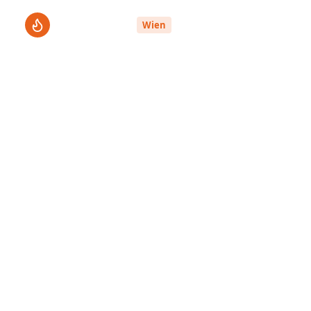
ThermenPro
Le
Wien