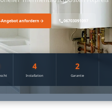
s-Angebot anfordern
06703091097
0
4
2
scht
Installation
Garantie