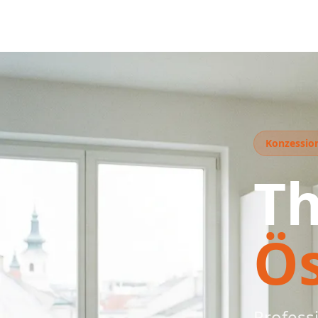
Konzession
T
Ö
Profess