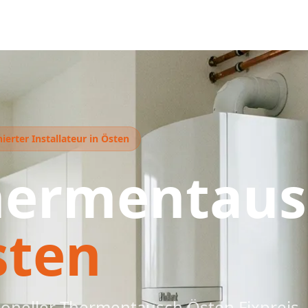
ierter Installateur in Östen
hermentaus
sten
ioneller Thermentausch Östen Fixpreis