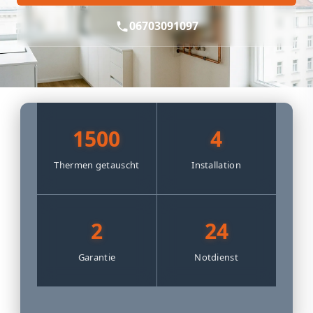
06703091097
1500
4
Thermen getauscht
Installation
2
24
Garantie
Notdienst