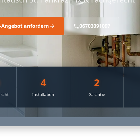
s-Angebot anfordern
06703091097
0
4
2
scht
Installation
Garantie