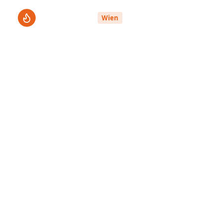
ThermenPro
Le
Wien