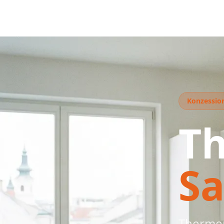
Konzession
T
Sa
Thermen