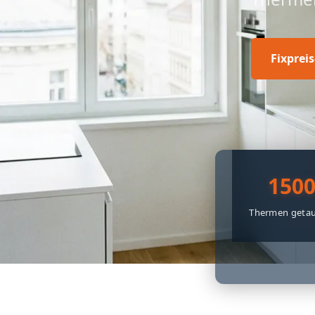
Fixprei
150
Thermen getau