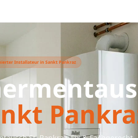
ierter Installateur in Sankt Pankraz
hermentaus
nkt Pankra
tausch St. Pankraz: Fix & Fachgerecht