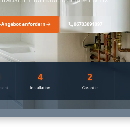
s-Angebot anfordern
06703091097
0
4
2
scht
Installation
Garantie