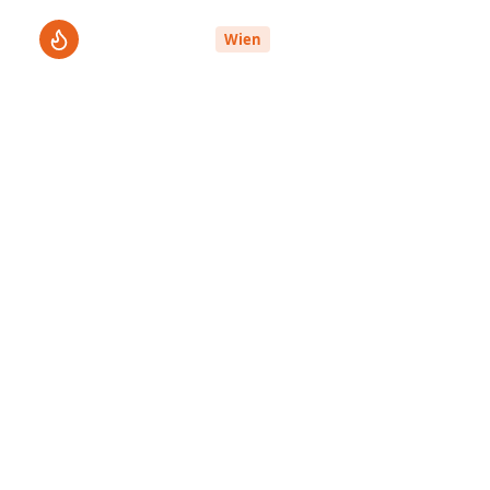
ThermenPro
Le
Wien