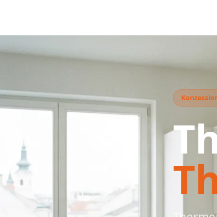
Konzession
T
T
Thermen