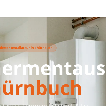
ierter Installateur in Thürnbuch
hermentaus
hürnbuch
tausch Thürnbuch: Schnell & Fix