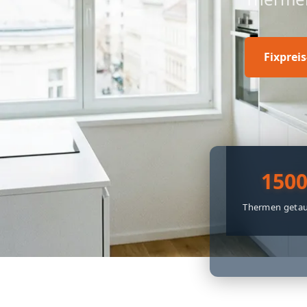
Fixprei
150
Thermen getau