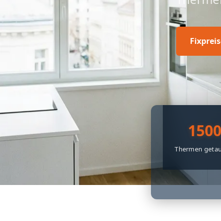
Fixprei
150
Thermen getau