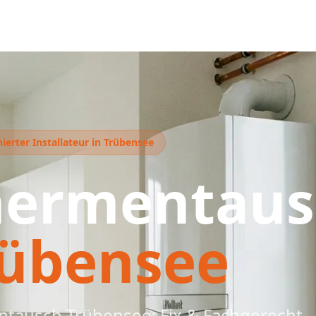
ierter Installateur in Trübensee
hermentaus
rübensee
tausch Trübensee: Fix & Fachgerecht