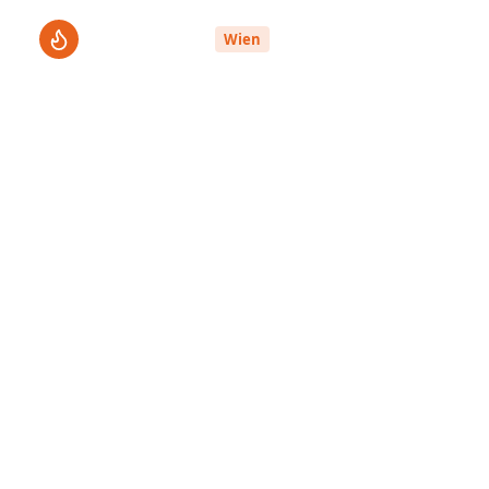
ThermenPro
Le
Wien