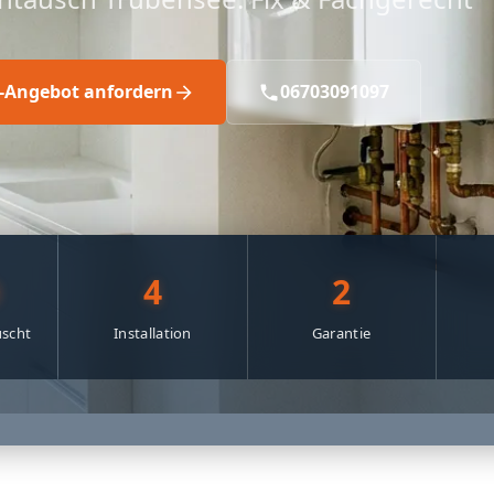
s-Angebot anfordern
06703091097
0
4
2
scht
Installation
Garantie