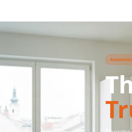
Konzession
T
T
Thermen