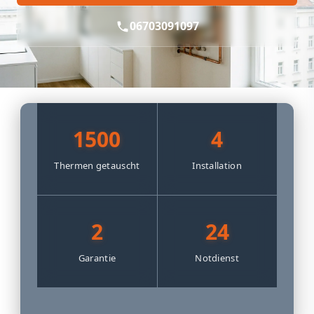
06703091097
1500
4
Thermen getauscht
Installation
2
24
Garantie
Notdienst