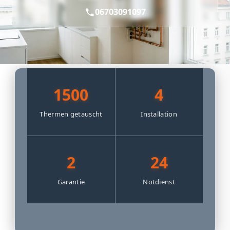
06703091097
1500
4
Thermen getauscht
Installation
2
24
Garantie
Notdienst