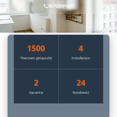
06703091097
1500
4
Thermen getauscht
Installation
2
24
Garantie
Notdienst